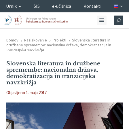
Urnik
ŠIS
e-učilnica
Kontakti
Domov
Raziskovanje
Projekti
Slovenska literatura in
5
5
5
družbene spremembe: nacionalna država, demokratizacija in
tranzicijska navzkrižja
Slovenska literatura in družbene
spremembe: nacionalna država,
demokratizacija in tranzicijska
navzkrižja
Objavljeno 1. maja 2017