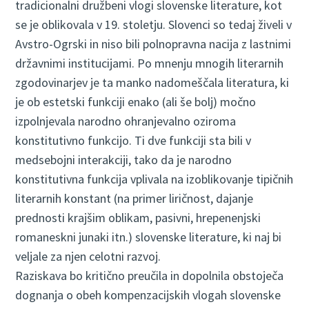
tradicionalni družbeni vlogi slovenske literature, kot
se je oblikovala v 19. stoletju. Slovenci so tedaj živeli v
Avstro-Ogrski in niso bili polnopravna nacija z lastnimi
državnimi institucijami. Po mnenju mnogih literarnih
zgodovinarjev je ta manko nadomeščala literatura, ki
je ob estetski funkciji enako (ali še bolj) močno
izpolnjevala narodno ohranjevalno oziroma
konstitutivno funkcijo. Ti dve funkciji sta bili v
medsebojni interakciji, tako da je narodno
konstitutivna funkcija vplivala na izoblikovanje tipičnih
literarnih konstant (na primer liričnost, dajanje
prednosti krajšim oblikam, pasivni, hrepenenjski
romaneskni junaki itn.) slovenske literature, ki naj bi
veljale za njen celotni razvoj.
Raziskava bo kritično preučila in dopolnila obstoječa
dognanja o obeh kompenzacijskih vlogah slovenske