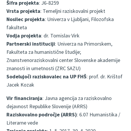
Šifra projekta
: J6-8259
Vrsta projekta
: Temeljni raziskovalni projekt
Nosilec projekta
: Univerza v Ljubljani, Filozofska
fakulteta
Vodja projekta
: dr. Tomislav Virk
Partnerski instituciji
: Univerza na Primorskem,
Fakulteta za humanistične študije;
Znanstvenoraziskovalni center Slovenske akademije
znanosti in umetnosti (ZRC SAZU)
Sodelujoči raziskovalec na UP FHŠ
: prof. dr. Krištof
Jacek Kozak
Vir financiranja
: Javna agencija za raziskovalno
dejavnost Republike Slovenije (ARRS)
Raziskovalno področje (ARRS)
: 6.07 Humanistika /
Literarne vede
Trajanje projekta
: 1. 5. 2017–30. 4. 2020