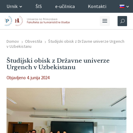
Urnik
ŠIS
e-učilnica
Kontakti
Domov
Obvestila
Študijski obisk z Državne univerze Urgench
5
5
v Uzbekistanu
Študijski obisk z Državne univerze
Urgench v Uzbekistanu
Objavljeno 4. junija 2024